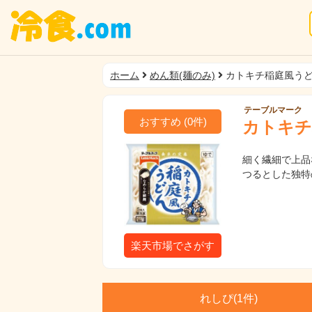
ホーム
めん類(麺のみ)
カトキチ稲庭風う
テーブルマーク
おすすめ
(
0
件)
カトキチ
細く繊細で上品
つるとした独特
楽天市場でさがす
れしぴ(
1件)