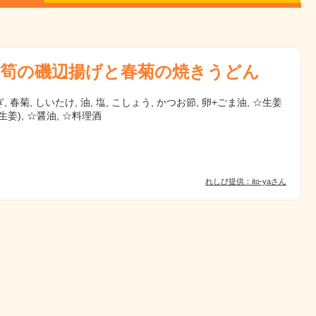
筍の磯辺揚げと春菊の焼きうどん
, 春菊, しいたけ, 油, 塩, こしょう, かつお節, 卵+ごま油, ☆生姜
生姜), ☆醤油, ☆料理酒
れしぴ提供：ito-yaさん