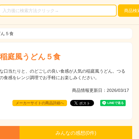
商品
検
どん５食
稲庭風うどん５食
な口当たりと、のどごしの良い食感が人気の稲庭風うどん。つる
の食感をレンジ調理でお手軽にお楽しみください。
商品情報更新日：2026/03/17
メーカーサイトの商品詳細へ
みんなの感想(
0
件)