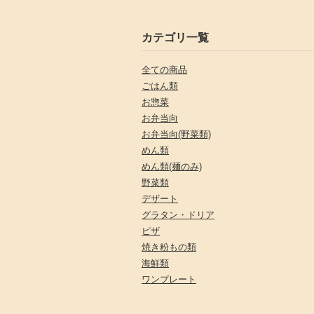
カテゴリ一覧
全ての商品
ごはん類
お惣菜
お弁当向
お弁当向(野菜類)
めん類
めん類(麺のみ)
野菜類
デザート
グラタン・ドリア
ピザ
焼き粉もの類
海鮮類
ワンプレート