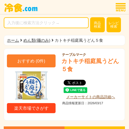
商品
レシピ
検索
検索
ホーム
めん類(麺のみ)
カトキチ稲庭風うどん５食
テーブルマーク
カトキチ稲庭風うどん
おすすめ
(
0
件)
５食
メーカーサイトの商品詳細へ
商品情報更新日：2026/03/17
楽天市場でさがす