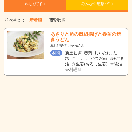
れしぴ(
1件)
みんなの感想(
0
件)
並べ替え：
新着順
閲覧数順
あさりと筍の磯辺揚げと春菊の焼
きうどん
れしぴ提供：ito-yaさん
材料
新玉ねぎ, 春菊, しいたけ, 油,
塩, こしょう, かつお節, 卵+ごま
油, ☆生姜(おろし生姜), ☆醤油,
☆料理酒