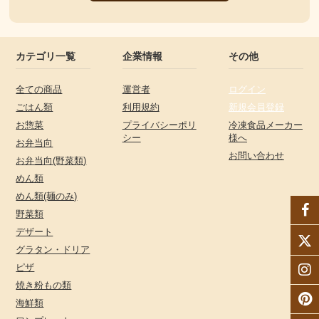
カテゴリ一覧
企業情報
その他
全ての商品
運営者
ログイン
ごはん類
利用規約
新規会員登録
お惣菜
プライバシーポリ
冷凍食品メーカー
シー
様へ
お弁当向
お問い合わせ
お弁当向(野菜類)
めん類
めん類(麺のみ)
野菜類
デザート
グラタン・ドリア
ピザ
焼き粉もの類
海鮮類