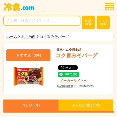
商品
レシピ
検索
検索
ホーム
お弁当向
コク旨みそバーグ
日本ハム冷凍食品
コク旨みそバーグ
おすすめ
(
0
件)
メーカーサイトへ
商品情報更新日：2020/03/25
れしぴ(
2件)
みんなの感想(
0
件)