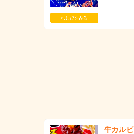
れしぴをみる
牛カルビ