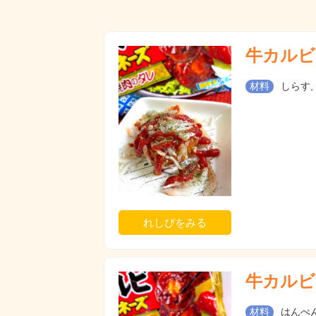
牛カルビ
材料
しらす,
れしぴをみる
牛カルビ
材料
はんぺん