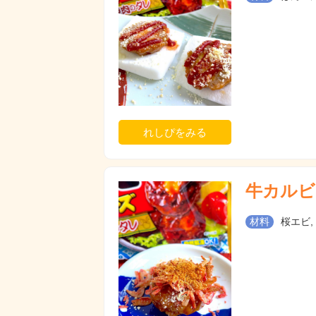
れしぴをみる
牛カルビ
材料
桜エビ,