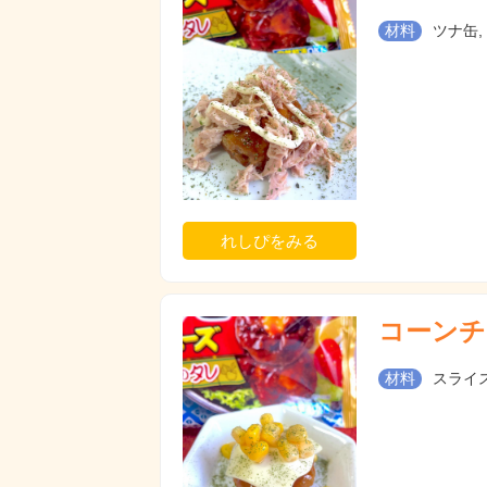
材料
ツナ缶,
れしぴをみる
コーンチ
材料
スライス