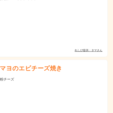
れしぴ提供：タマさん
マヨのエビチーズ焼き
 粉チーズ