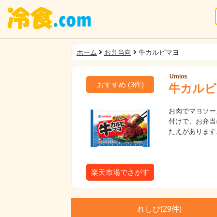
ホーム
お弁当向
牛カルビマヨ
Umios
おすすめ
(
3
件)
牛カルビ
お肉でマヨソー
付けで、お弁当
たえがあります
楽天市場でさがす
れしぴ(
29件)