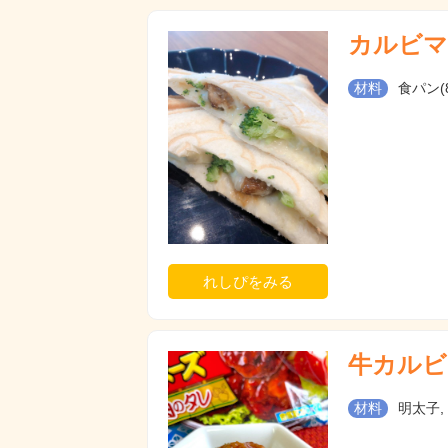
カルビマ
材料
食パン(
れしぴをみる
牛カルビ
材料
明太子,