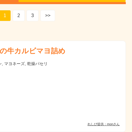
1
2
3
>>
の牛カルビマヨ詰め
, マヨネーズ, 乾燥パセリ
れしぴ提供：monさん