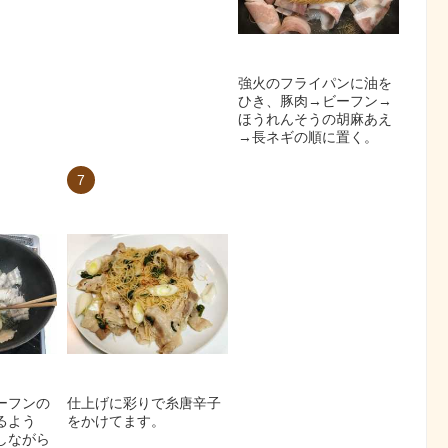
強火のフライパンに油を
ひき、豚肉→ビーフン→
ほうれんそうの胡麻あえ
→長ネギの順に置く。
7
ーフンの
仕上げに彩りで糸唐辛子
るよう
をかけてます。
しながら