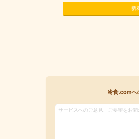
新
冷食.comへ