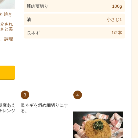
豚肉薄切り
100g
た焼き
油
小さじ1
介され
さと美
長ネギ
1/2本
、調理
3
4
胡麻あえ
長ネギを斜め細切りにす
子レンジ
る。