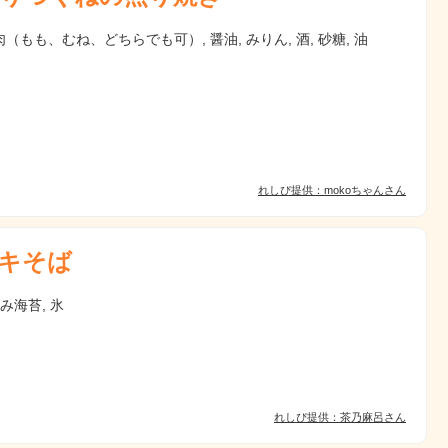
（もも、むね、どちらでも可）, 醤油, みりん, 酒, 砂糖, 油
れしぴ提供：mokoちゃんさん
キそば
刻み海苔, 氷
れしぴ提供：茶乃麻呂さん