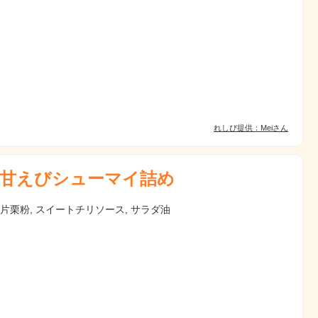
れしぴ提供：Meiさん
甘えびシューマイ詰め
 片栗粉, スイートチリソース, サラダ油