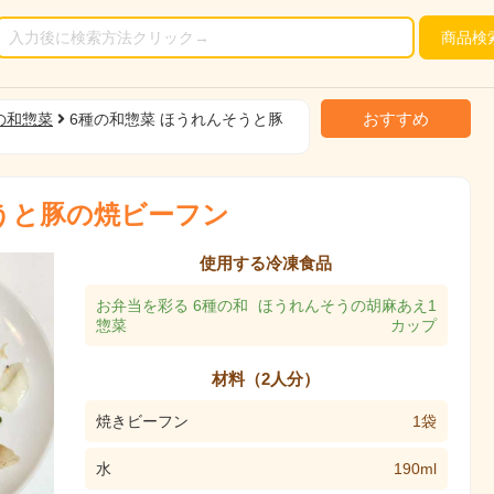
商品
検
おすすめ
の和惣菜
6種の和惣菜 ほうれんそうと豚
うと豚の焼ビーフン
使用する冷凍食品
お弁当を彩る 6種の和
ほうれんそうの胡麻あえ1
惣菜
カップ
材料（2人分）
焼きビーフン
1袋
水
190ml