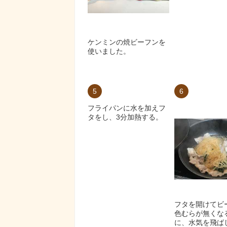
ケンミンの焼ビーフンを
使いました。
5
6
フライパンに水を加えフ
タをし、3分加熱する。
フタを開けてビ
色むらが無くな
に、水気を飛ば