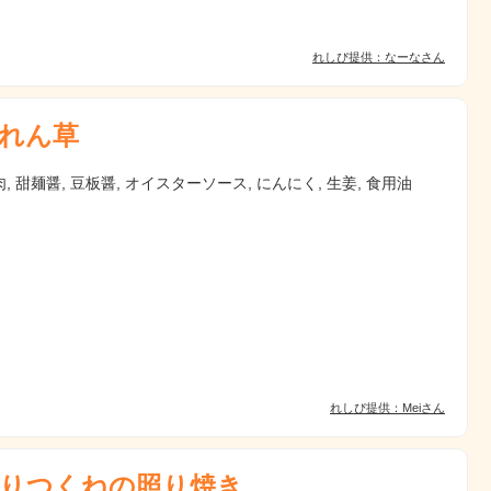
れしぴ提供：なーなさん
れん草
, 甜麺醤, 豆板醤, オイスターソース, にんにく, 生姜, 食用油
れしぴ提供：Meiさん
りつくねの照り焼き