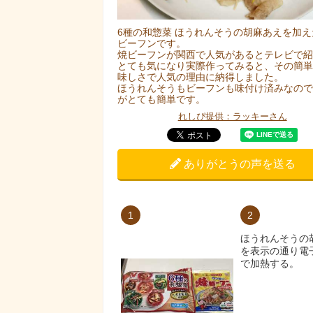
6種の和惣菜 ほうれんそうの胡麻あえを加え
ビーフンです。
焼ビーフンが関西で人気があるとテレビで紹
とても気になり実際作ってみると、その簡単
味しさで人気の理由に納得しました。
ほうれんそうもビーフンも味付け済みなので
がとても簡単です。
れしぴ提供：ラッキーさん
ありがとうの声を送る
1
2
ほうれんそうの
を表示の通り電
で加熱する。