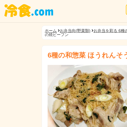
ホーム
お弁当向(野菜類)
お弁当を彩る 6種
の焼ビーフン
6種の和惣菜 ほうれんそ