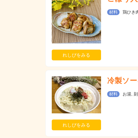
材料
鶏ひき肉
れしぴをみる
冷製ソー
材料
お湯, 
れしぴをみる