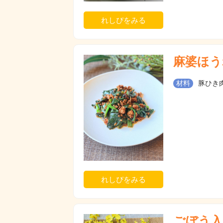
れしぴをみる
麻婆ほう
材料
豚ひき肉
れしぴをみる
ごぼう入