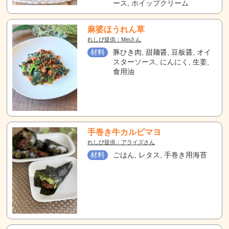
ース, ホイップクリーム
麻婆ほうれん草
れしぴ提供：Meiさん
材料
豚ひき肉, 甜麺醤, 豆板醤, オイ
スターソース, にんにく, 生姜,
食用油
手巻き牛カルビマヨ
れしぴ提供：アライズさん
材料
ごはん, レタス, 手巻き用海苔