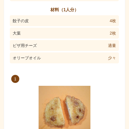
材料（1人分）
餃子の皮
4枚
大葉
2枚
ピザ用チーズ
適量
オリーブオイル
少々
1