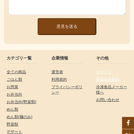
意見を送る
カテゴリ一覧
企業情報
その他
全ての商品
運営者
ログイン
ごはん類
利用規約
新規会員登録
お惣菜
プライバシーポリ
冷凍食品メーカー
シー
様へ
お弁当向
お問い合わせ
お弁当向(野菜類)
めん類
めん類(麺のみ)
野菜類
デザート