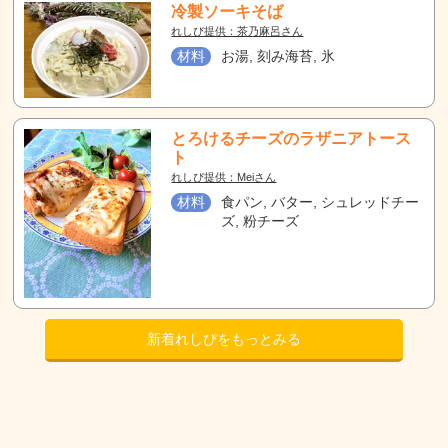
冷製ソーキそば
れしぴ提供：茶乃麻呂さん
材料
お湯, 刻み海苔, 氷
とろけるチーズのラザニアトース
ト
れしぴ提供：Meiさん
材料
食パン, バター, シュレッドチー
ズ, 粉チーズ
新着れしぴをもっとみる