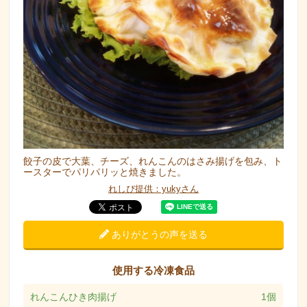
餃子の皮で大葉、チーズ、れんこんのはさみ揚げを包み、ト
ースターでパリパリッと焼きました。
れしぴ提供：yukyさん
ありがとうの声を送る
使用する冷凍食品
れんこんひき肉揚げ
1個