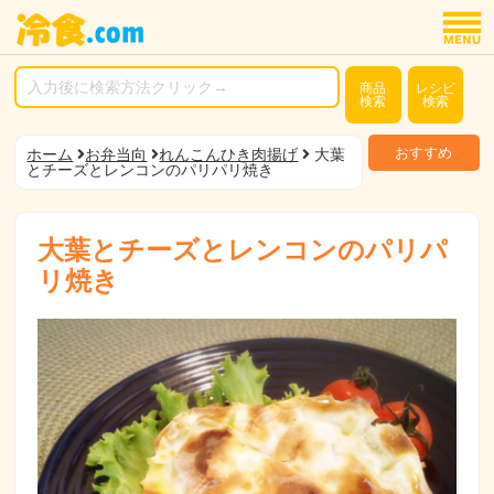
商品
レシピ
検索
検索
おすすめ
ホーム
お弁当向
れんこんひき肉揚げ
大葉
とチーズとレンコンのパリパリ焼き
大葉とチーズとレンコンのパリパ
リ焼き