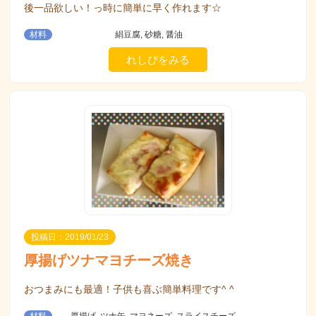
後一品欲しい！っ時に簡単に早く作れます☆
材料
絹豆腐, 砂糖, 醤油
れしぴをみる
投稿日：2019/01/23
厚揚げツナマヨチーズ焼き
おつまみにも最適！子供も喜ぶ簡単料理です^ ^
材料
厚揚げ, ツナ缶, マヨネーズ, スライスチーズ