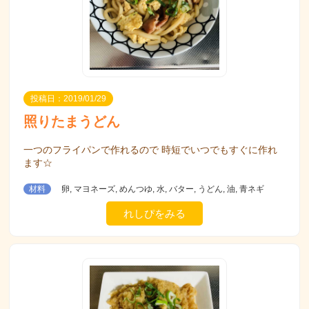
投稿日：2019/01/29
照りたまうどん
一つのフライパンで作れるので 時短でいつでもすぐに作れ
ます☆
材料
卵, マヨネーズ, めんつゆ, 水, バター, うどん, 油, 青ネギ
れしぴをみる