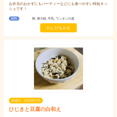
お弁当のおかずにもパーティーなどにも食べやすい時短キッ
シュです！
材料
卵, 薄力粉, 牛乳, ワンタンの皮
れしぴをみる
投稿日：2019/01/25
ひじきと豆腐の白和え