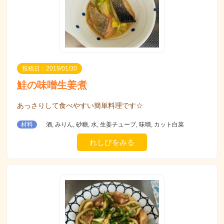
投稿日：2019/01/30
鮭の味噌生姜煮
あっさりして食べやすい簡単料理です☆
材料
酒, みりん, 砂糖, 水, 生姜チューブ, 味噌, カット白菜
れしぴをみる