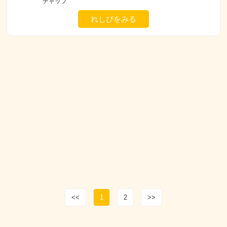
チャップ
れしぴをみる
<<
1
2
>>