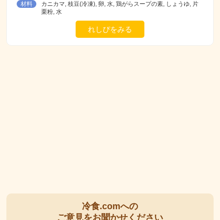
材料
カニカマ, 枝豆(冷凍), 卵, 水, 鶏がらスープの素, しょうゆ, 片
栗粉, 水
れしぴをみる
冷食.comへの
ご意見をお聞かせください