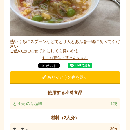
熱いうちにスプーンなどでとり天とあんを一緒に食べてくだ
さい！
ご飯の上にのせて丼にしても良いかも！
れしぴ提供：茶ぽんヌさん
ありがとうの声を送る
使用する冷凍食品
とり天 のり塩味
1袋
材料（2人分）
カニカマ
30g