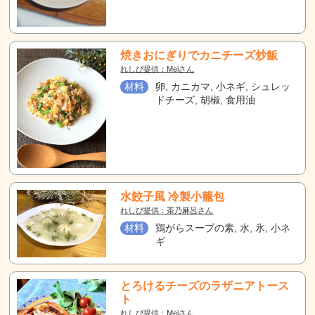
焼きおにぎりでカニチーズ炒飯
れしぴ提供：Meiさん
材料
卵, カニカマ, 小ネギ, シュレッ
ドチーズ, 胡椒, 食用油
水餃子風 冷製小籠包
れしぴ提供：茶乃麻呂さん
材料
鶏がらスープの素, 水, 氷, 小ネ
ギ
とろけるチーズのラザニアトース
ト
れしぴ提供：Meiさん