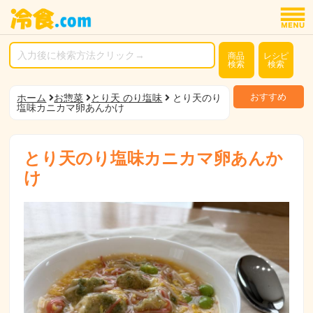
商品
レシピ
検索
検索
おすすめ
ホーム
お惣菜
とり天 のり塩味
とり天のり
塩味カニカマ卵あんかけ
とり天のり塩味カニカマ卵あんか
け