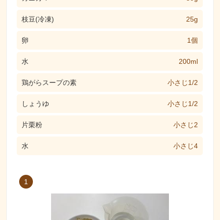
枝豆(冷凍)
25g
卵
1個
水
200ml
鶏がらスープの素
小さじ1/2
しょうゆ
小さじ1/2
片栗粉
小さじ2
水
小さじ4
1