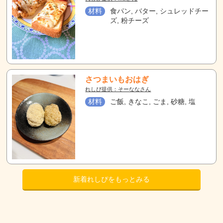
材料
食パン, バター, シュレッドチー
ズ, 粉チーズ
さつまいもおはぎ
れしぴ提供：そーななさん
材料
ご飯, きなこ, ごま, 砂糖, 塩
新着れしぴをもっとみる