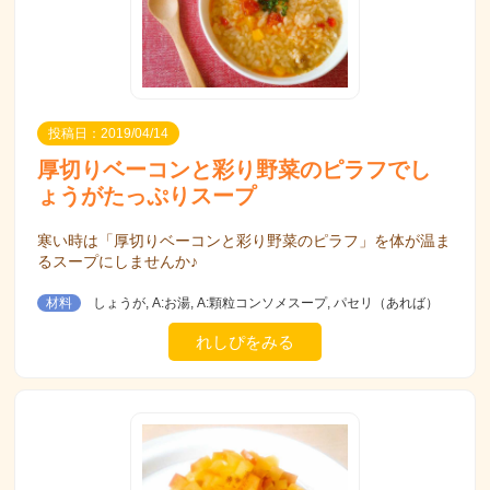
投稿日：2019/04/14
厚切りベーコンと彩り野菜のピラフでし
ょうがたっぷりスープ
寒い時は「厚切りベーコンと彩り野菜のピラフ」を体が温ま
るスープにしませんか♪
材料
しょうが, A:お湯, A:顆粒コンソメスープ, パセリ（あれば）
れしぴをみる