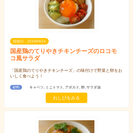
投稿日：2019/04/14
国産鶏のてりやきチキンチーズのロコモ
コ風サラダ
「国産鶏のてりやきチキンチーズ」の味付けで野菜と卵をお
いしく食べよう！
材料
キャベツ, ミニトマト, アボカド, 卵, サラダ油
れしぴをみる