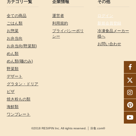
カテゴリ一覧
企業情報
その他
全ての商品
運営者
ログイン
ごはん類
利用規約
新規会員登録
お惣菜
プライバシーポリ
冷凍食品メーカー
シー
様へ
お弁当向
お問い合わせ
お弁当向(野菜類)
めん類
めん類(麺のみ)
野菜類
デザート
グラタン・ドリア
ピザ
焼き粉もの類
海鮮類
ワンプレート
©2018 RESIPIN Inc. All rights reserved. │ 冷食.com®