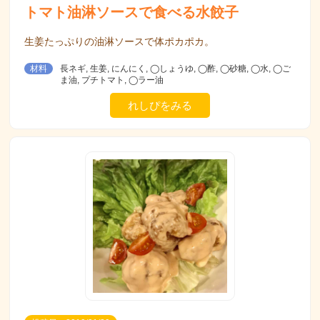
トマト油淋ソースで食べる水餃子
生姜たっぷりの油淋ソースで体ポカポカ。
材料
長ネギ, 生姜, にんにく, ◯しょうゆ, ◯酢, ◯砂糖, ◯水, ◯ご
ま油, プチトマト, ◯ラー油
れしぴをみる