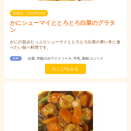
投稿日：2019/01/28
かにシューマイととろとろ白菜のグラタ
ン
かにの旨みたっぷりシューマイととろとろ白菜の寒い冬に食
べたい熱々料理です。
材料
白菜, 市販のホワイトソース, 牛乳, 顆粒コンソメ
れしぴをみる