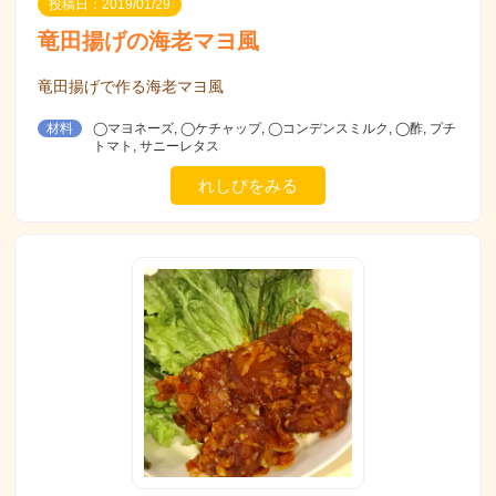
投稿日：2019/01/29
竜田揚げの海老マヨ風
竜田揚げで作る海老マヨ風
材料
◯マヨネーズ, ◯ケチャップ, ◯コンデンスミルク, ◯酢, プチ
トマト, サニーレタス
れしぴをみる