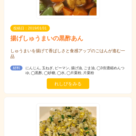
投稿日：2019/01/31
揚げしゅうまいの黒酢あん
しゅうまいを揚げて香ばしさと食感アップのごはんが進む一
品
材料
にんじん, 玉ねぎ, ピーマン, 揚げ油, ごま油, ◯3倍濃縮めんつ
ゆ, ◯黒酢, ◯砂糖, ◯水, ◯片栗粉, 片栗粉
れしぴをみる