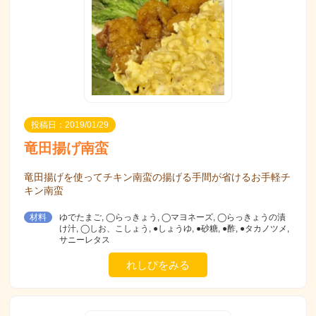
投稿日：2019/01/29
竜田揚げ南蛮
竜田揚げを使ってチキン南蛮の揚げる手間が省けるお手軽チ
キン南蛮
材料
ゆでたまご, ◯らっきょう, ◯マヨネーズ, ◯らっきょうの漬
け汁, ◯しお、こしょう, ●しょうゆ, ●砂糖, ●酢, ●タカノツメ,
サニーレタス
れしぴをみる