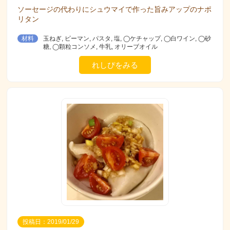
ソーセージの代わりにシュウマイで作った旨みアップのナポ
リタン
材料
玉ねぎ, ピーマン, パスタ, 塩, ◯ケチャップ, ◯白ワイン, ◯砂
糖, ◯顆粒コンソメ, 牛乳, オリーブオイル
れしぴをみる
投稿日：2019/01/29