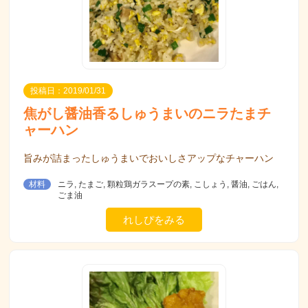
投稿日：2019/01/31
焦がし醤油香るしゅうまいのニラたまチ
ャーハン
旨みが詰まったしゅうまいでおいしさアップなチャーハン
材料
ニラ, たまご, 顆粒鶏ガラスープの素, こしょう, 醤油, ごはん,
ごま油
れしぴをみる