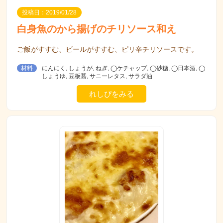
投稿日：2019/01/28
白身魚のから揚げのチリソース和え
ご飯がすすむ、ビールがすすむ、ピリ辛チリソースです。
材料
にんにく, しょうが, ねぎ, ◯ケチャップ, ◯砂糖, ◯日本酒, ◯
しょうゆ, 豆板醤, サニーレタス, サラダ油
れしぴをみる