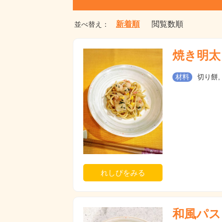
新着順
閲覧数順
並べ替え：
焼き明太
材料
切り餅,
れしぴをみる
和風パス