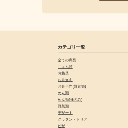
カテゴリ一覧
全ての商品
ごはん類
お惣菜
お弁当向
お弁当向(野菜類)
めん類
めん類(麺のみ)
野菜類
デザート
グラタン・ドリア
ピザ