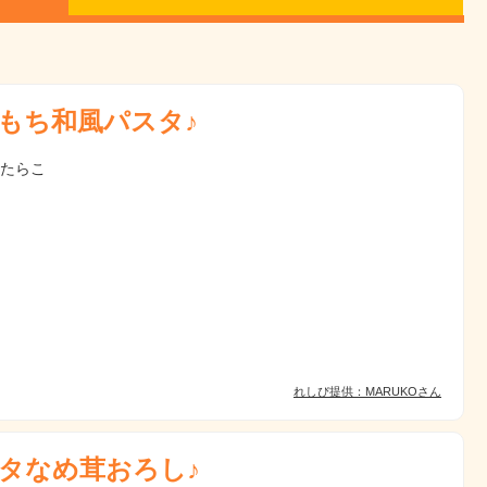
もち和風パスタ♪
 たらこ
れしぴ提供：MARUKOさん
タなめ茸おろし♪