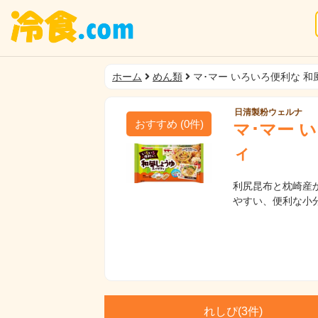
ホーム
めん類
マ･マー いろいろ便利な 
日清製粉ウェルナ
おすすめ
(
0
件)
マ･マー 
ィ
利尻昆布と枕崎産
やすい、便利な小
れしぴ(
3件)