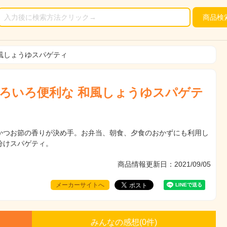
商品
検
和風しょうゆスパゲティ
いろいろ便利な 和風しょうゆスパゲテ
かつお節の香りが決め手。お弁当、朝食、夕食のおかずにも利用し
分けスパゲティ。
商品情報更新日：2021/09/05
メーカーサイトへ
みんなの感想(
0
件)