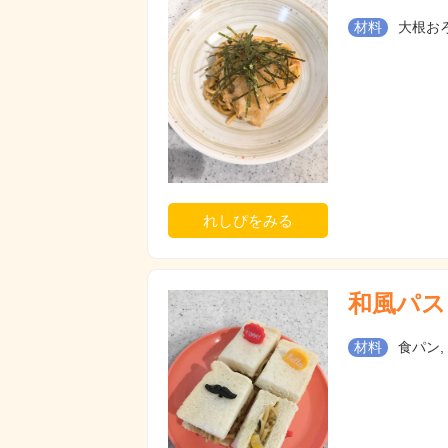
材料
大根おろ
れしぴをみる
和風パス
材料
食パン,