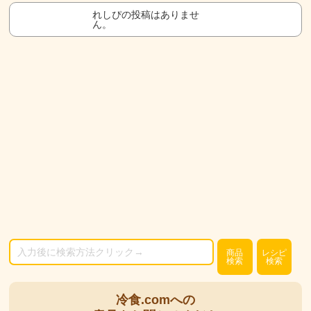
れしぴの投稿はありませ
ん。
商品
レシピ
検索
検索
冷食.comへの