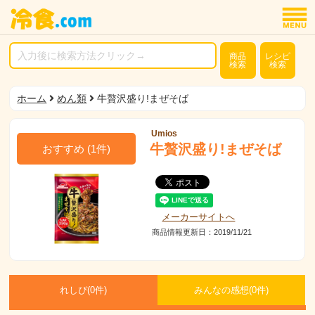
商品
レシピ
検索
検索
ホーム
めん類
牛贅沢盛り!まぜそば
Umios
牛贅沢盛り!まぜそば
おすすめ
(
1
件)
メーカーサイトへ
商品情報更新日：2019/11/21
れしぴ(
0件)
みんなの感想(
0
件)