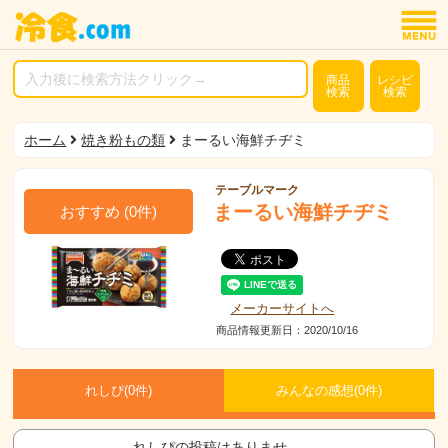
商品
レシピ
検索
検索
ホーム
焼き粉もの類
まーるい海鮮チヂミ
テーブルマーク
まーるい海鮮チヂミ
おすすめ
(
0
件)
メーカーサイトへ
商品情報更新日：2020/10/16
れしぴ(
0件)
みんなの感想(
0
件)
れしぴの投稿はありませ