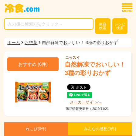
商品
レシピ
検索
検索
ホーム
お惣菜
自然解凍でおいしい！ 3種の彩りおかず
ニッスイ
自然解凍でおいしい！
おすすめ
(
6
件)
3種の彩りおかず
メーカーサイトへ
商品情報更新日：2019/11/21
れしぴ(
0件)
みんなの感想(
0
件)