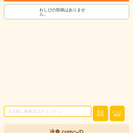
れしぴの投稿はありませ
ん。
商品
レシピ
検索
検索
冷食.comへの