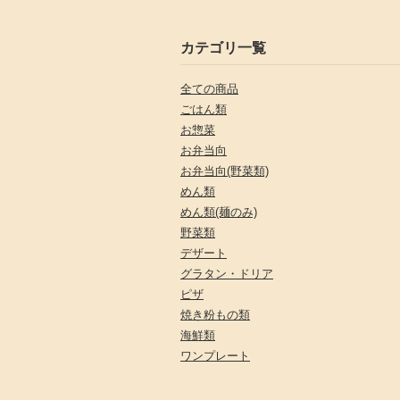
カテゴリ一覧
全ての商品
ごはん類
お惣菜
お弁当向
お弁当向(野菜類)
めん類
めん類(麺のみ)
野菜類
デザート
グラタン・ドリア
ピザ
焼き粉もの類
海鮮類
ワンプレート