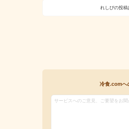
れしぴの投稿
冷食.comへ