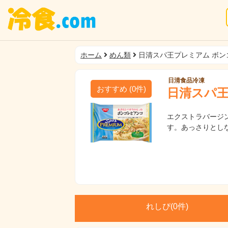
ホーム
めん類
日清スパ王プレミアム ボン
日清食品冷凍
おすすめ
(
0
件)
日清スパ王
エクストラバージ
す。あっさりとし
れしぴ(
0件)