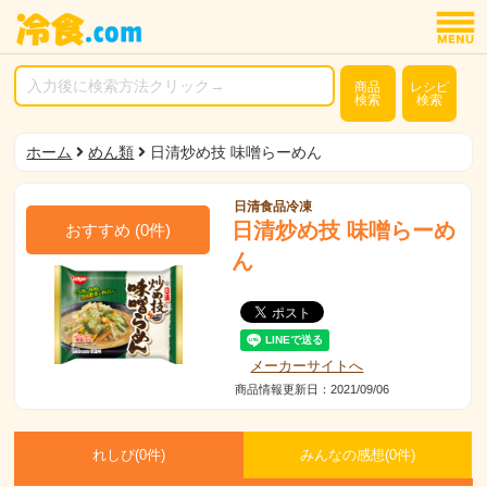
商品
レシピ
検索
検索
ホーム
めん類
日清炒め技 味噌らーめん
日清食品冷凍
日清炒め技 味噌らーめ
おすすめ
(
0
件)
ん
メーカーサイトへ
商品情報更新日：2021/09/06
れしぴ(
0件)
みんなの感想(
0
件)