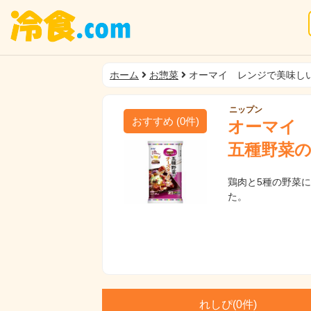
ホーム
お惣菜
オーマイ レンジで美味し
ニップン
おすすめ
(
0
件)
オーマイ
五種野菜
鶏肉と5種の野菜
た。
れしぴ(
0件)