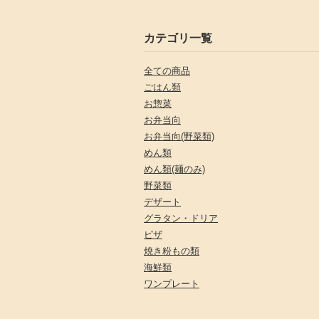
カテゴリ一覧
全ての商品
ごはん類
お惣菜
お弁当向
お弁当向(野菜類)
めん類
めん類(麺のみ)
野菜類
デザート
グラタン・ドリア
ピザ
焼き粉もの類
海鮮類
ワンプレート