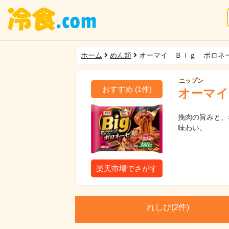
ホーム
めん類
オーマイ Ｂｉｇ ボロネ
ニップン
おすすめ
(
1
件)
オーマイ
挽肉の旨みと、
味わい。
楽天市場でさがす
れしぴ(
2件)