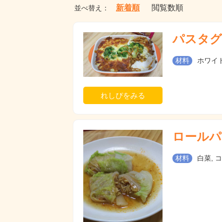
新着順
閲覧数順
並べ替え：
パスタグ
材料
ホワイト
れしぴをみる
ロールパ
材料
白菜, 