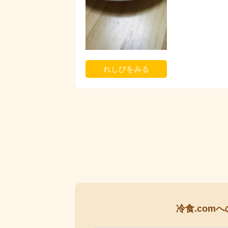
れしぴをみる
冷食.comへ