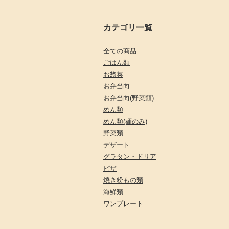
カテゴリ一覧
全ての商品
ごはん類
お惣菜
お弁当向
お弁当向(野菜類)
めん類
めん類(麺のみ)
野菜類
デザート
グラタン・ドリア
ピザ
焼き粉もの類
海鮮類
ワンプレート