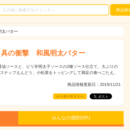
商品
検
明太バター
 具の衝撃 和風明太バター
醤油ソースと、ピリ辛明太子ソースの2種ソース仕立て。大ぶりの
、スナップえんどう、小松菜をトッピングして満足の食べごたえ。
商品情報更新日：2019/11/21
メーカーサイトへ
みんなの感想(
0
件)