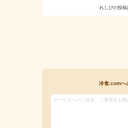
れしぴの投稿
冷食.comへ