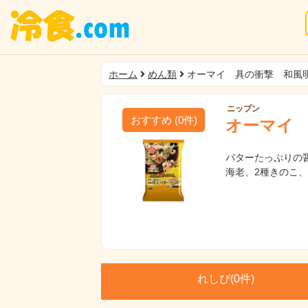
ホーム
めん類
オーマイ 具の衝撃 和風
ニップン
おすすめ
(
0
件)
オーマイ
バターたっぷりの
海老、2種きのこ
れしぴ(
0件)