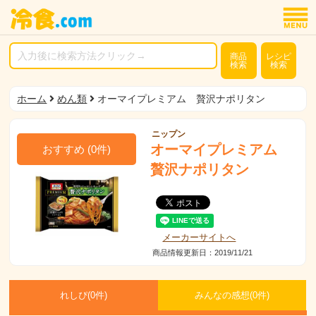
商品
レシピ
検索
検索
ホーム
めん類
オーマイプレミアム 贅沢ナポリタン
ニップン
オーマイプレミアム
おすすめ
(
0
件)
贅沢ナポリタン
メーカーサイトへ
商品情報更新日：2019/11/21
れしぴ(
0件)
みんなの感想(
0
件)