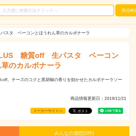
商品
検
f 生パスタ ベーコンとほうれん草のカルボナーラ
LUS 糖質off 生パスタ ベーコン
ん草のカルボナーラ
％off。チーズのコクと黒胡椒の香りを効かせたカルボナーラソー
商品情報更新日：2019/11/21
メーカーサイトへ
みんなの感想(
0
件)