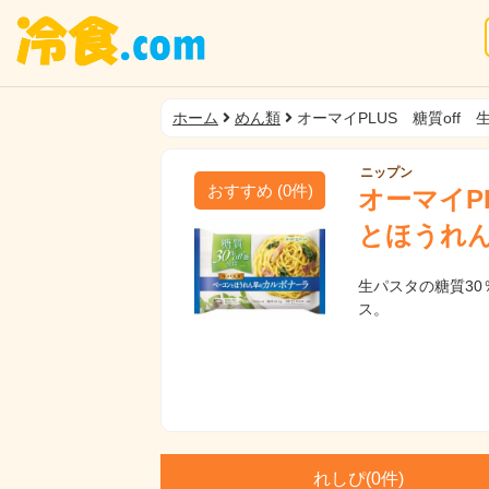
ホーム
めん類
オーマイPLUS 糖質of
ニップン
おすすめ
(
0
件)
オーマイP
とほうれ
生パスタの糖質30
ス。
れしぴ(
0件)