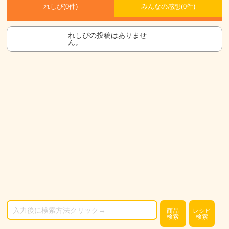
れしぴ(
0件)
みんなの感想(
0
件)
れしぴの投稿はありませ
ん。
商品
レシピ
検索
検索