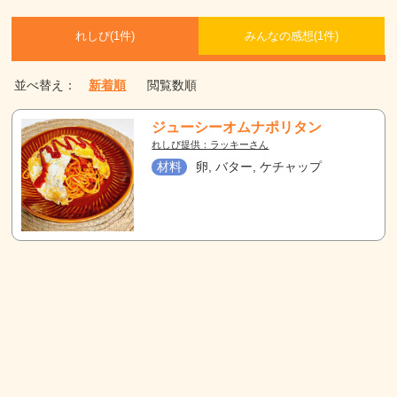
れしぴ(
1件)
みんなの感想(
1
件)
並べ替え：
新着順
閲覧数順
ジューシーオムナポリタン
れしぴ提供：ラッキーさん
材料
卵, バター, ケチャップ