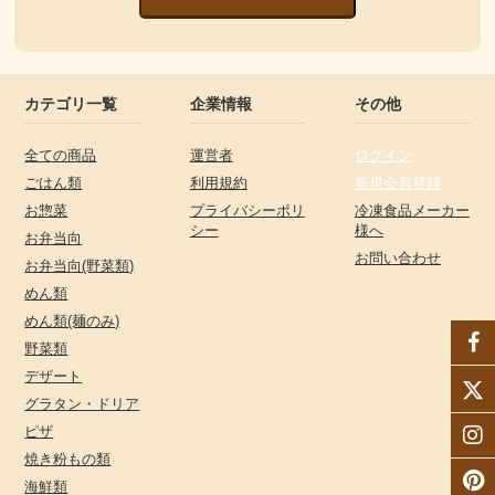
カテゴリ一覧
企業情報
その他
全ての商品
運営者
ログイン
ごはん類
利用規約
新規会員登録
お惣菜
プライバシーポリ
冷凍食品メーカー
シー
様へ
お弁当向
お問い合わせ
お弁当向(野菜類)
めん類
めん類(麺のみ)
野菜類
デザート
グラタン・ドリア
ピザ
焼き粉もの類
海鮮類