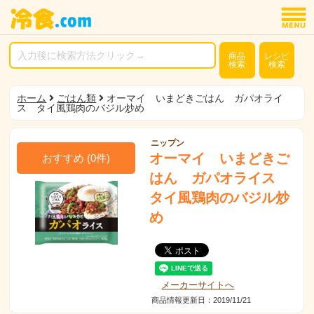
商品
レシピ
検索
検索
ホーム
ごはん類
オーマイ いまどきごはん ガパオライ
ス タイ風鶏肉のバジル炒め
ニップン
オーマイ いまどきご
おすすめ
(
0
件)
はん ガパオライス
タイ風鶏肉のバジル炒
め
メーカーサイトへ
商品情報更新日：2019/11/21