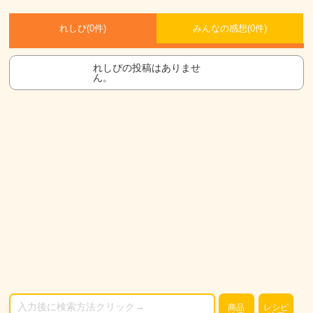
れしぴ(
0件)
みんなの感想(
0
件)
れしぴの投稿はありませ
ん。
商品
レシピ