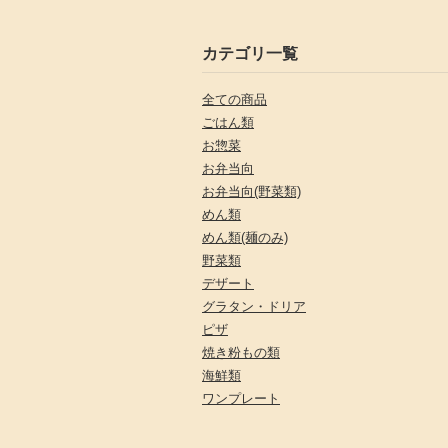
カテゴリ一覧
全ての商品
ごはん類
お惣菜
お弁当向
お弁当向(野菜類)
めん類
めん類(麺のみ)
野菜類
デザート
グラタン・ドリア
ピザ
焼き粉もの類
海鮮類
ワンプレート