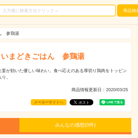
商品
検
ん 参鶏湯
 いまどきごはん 参鶏湯
生姜が効いた優しい味わい。食べ応えのある厚切り鶏肉をトッピン
入り。
商品情報更新日：2020/03/25
メーカーサイトへ
みんなの感想(
0
件)