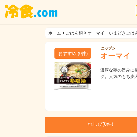
ホーム
ごはん類
オーマイ いまどきごは
ニップン
おすすめ
(
0
件)
オーマイ
濃厚な鶏の旨みに
グ。人気のもち麦
れしぴ(
0件)