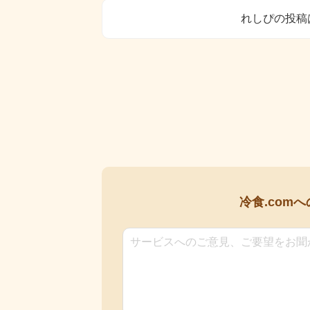
れしぴの投稿
冷食.comへ