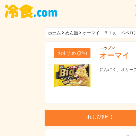
ホーム
めん類
オーマイ Ｂｉｇ ペペロ
ニップン
おすすめ
(
0
件)
オーマイ
にんにく、オリー
れしぴ(
0件)