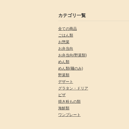
カテゴリ一覧
全ての商品
ごはん類
お惣菜
お弁当向
お弁当向(野菜類)
めん類
めん類(麺のみ)
野菜類
デザート
グラタン・ドリア
ピザ
焼き粉もの類
海鮮類
ワンプレート