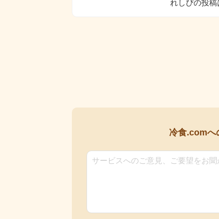
れしぴの投稿
冷食.comへ