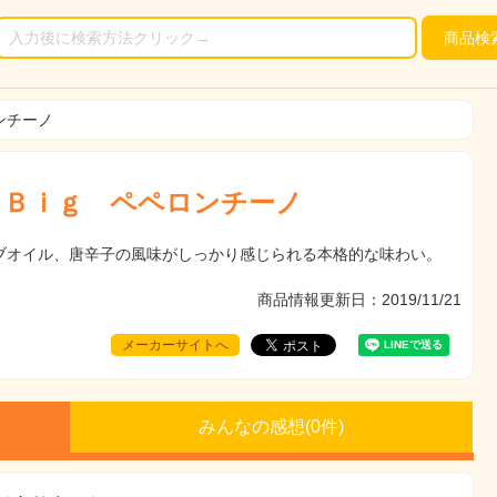
商品
検
ンチーノ
 Ｂｉｇ ペペロンチーノ
ブオイル、唐辛子の風味がしっかり感じられる本格的な味わい。
商品情報更新日：2019/11/21
メーカーサイトへ
みんなの感想(
0
件)