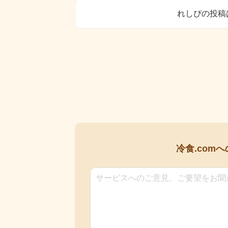
れしぴの投稿
冷食.comへ