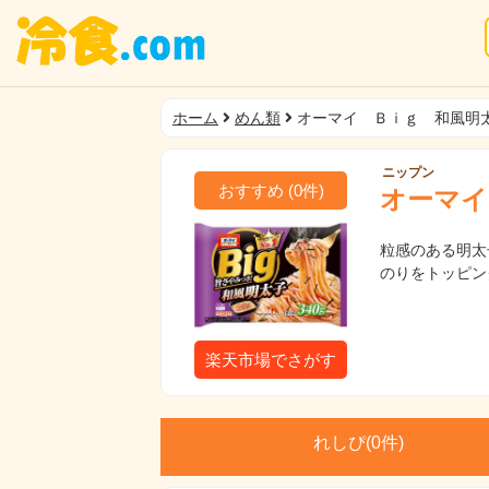
ホーム
めん類
オーマイ Ｂｉｇ 和風明
ニップン
おすすめ
(
0
件)
オーマイ
粒感のある明太
のりをトッピン
楽天市場でさがす
れしぴ(
0件)