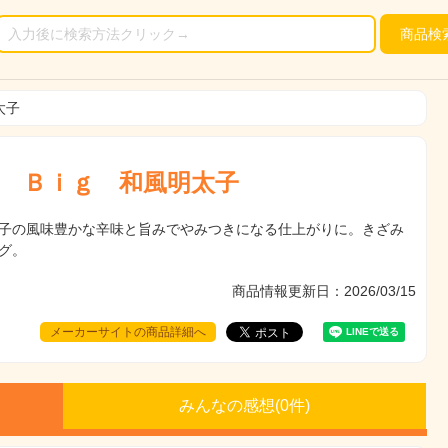
商品
検
太子
 Ｂｉｇ 和風明太子
子の風味豊かな辛味と旨みでやみつきになる仕上がりに。きざみ
グ。
商品情報更新日：2026/03/15
メーカーサイトの商品詳細へ
みんなの感想(
0
件)