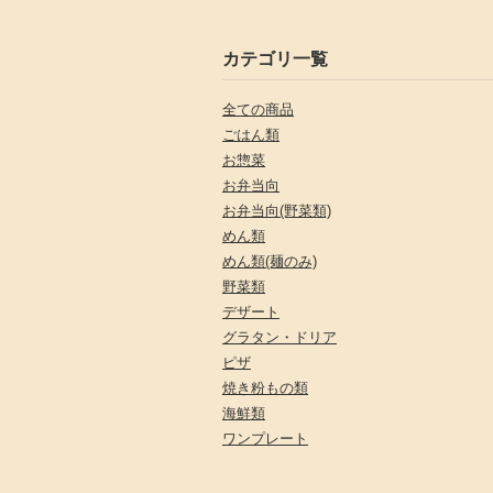
カテゴリ一覧
全ての商品
ごはん類
お惣菜
お弁当向
お弁当向(野菜類)
めん類
めん類(麺のみ)
野菜類
デザート
グラタン・ドリア
ピザ
焼き粉もの類
海鮮類
ワンプレート