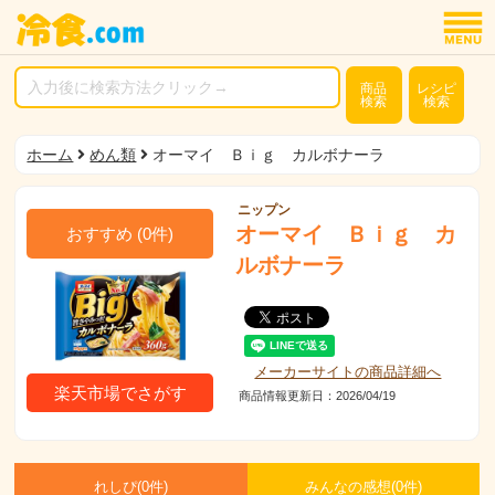
商品
レシピ
検索
検索
ホーム
めん類
オーマイ Ｂｉｇ カルボナーラ
ニップン
オーマイ Ｂｉｇ カ
おすすめ
(
0
件)
ルボナーラ
メーカーサイトの商品詳細へ
楽天市場でさがす
商品情報更新日：2026/04/19
れしぴ(
0件)
みんなの感想(
0
件)