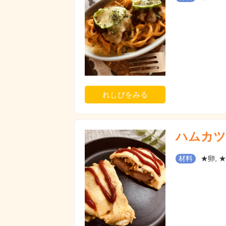
れしぴをみる
ハムカツ
材料
★卵, 