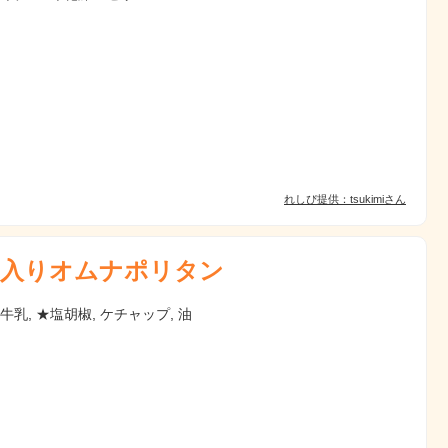
れしぴ提供：tsukimiさん
入りオムナポリタン
★牛乳, ★塩胡椒, ケチャップ, 油