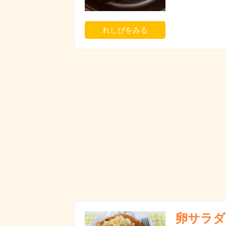
れしぴをみる
卵サラダ