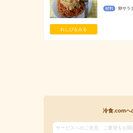
材料
卵サラ
れしぴをみる
冷食.comへ