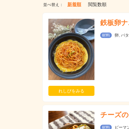
新着順
閲覧数順
並べ替え：
鉄板卵ナ
材料
卵, バ
れしぴをみる
チーズの
材料
ピーマン