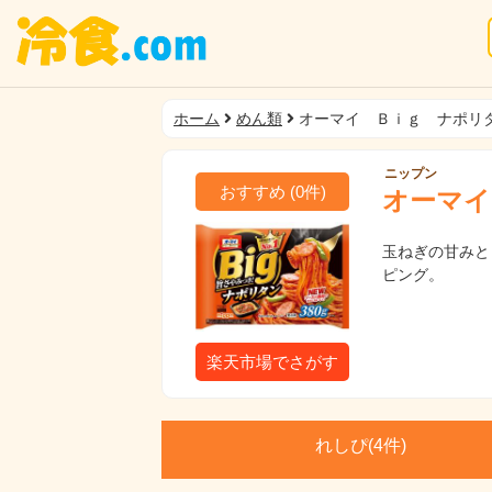
ホーム
めん類
オーマイ Ｂｉｇ ナポリ
ニップン
おすすめ
(
0
件)
オーマイ
玉ねぎの甘みと
ピング。
楽天市場でさがす
れしぴ(
4件)