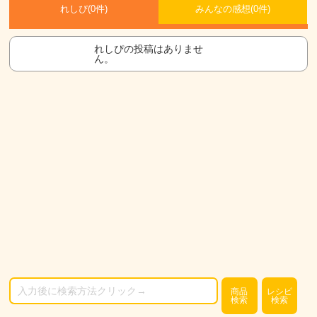
れしぴ(
0件)
みんなの感想(
0
件)
れしぴの投稿はありませ
ん。
商品
レシピ
検索
検索