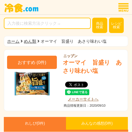
商品
レシピ
検索
検索
ホーム
めん類
オーマイ 旨盛り あさり味わい塩
ニップン
オーマイ 旨盛り あ
おすすめ
(
0
件)
さり味わい塩
メーカーサイトへ
商品情報更新日：2020/09/10
れしぴ(
0件)
みんなの感想(
0
件)