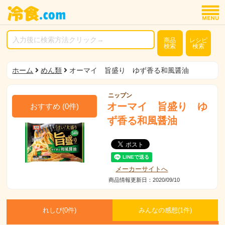
商品
レシピ
検索
検索
ホーム
めん類
オーマイ 旨盛り ゆず香る和風醤油
ニップン
オーマイ 旨盛り ゆ
おすすめ
(
0
件)
ず香る和風醤油
メーカーサイトへ
商品情報更新日：2020/09/10
れしぴ(
0件)
みんなの感想(
1
件)