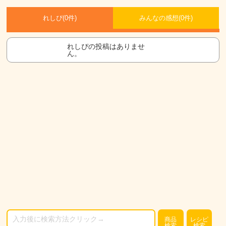
れしぴ(
0件)
みんなの感想(
0
件)
れしぴの投稿はありませ
ん。
商品
レシピ
検索
検索