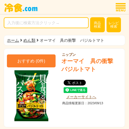
商品
レシピ
検索
検索
ホーム
めん類
オーマイ 具の衝撃 バジルトマト
ニップン
オーマイ 具の衝撃
おすすめ
(
0
件)
バジルトマト
メーカーサイトへ
商品情報更新日：2023/09/13