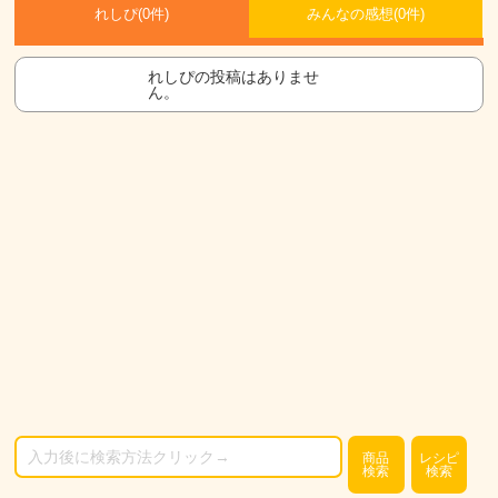
れしぴ(
0件)
みんなの感想(
0
件)
れしぴの投稿はありませ
ん。
商品
レシピ
検索
検索