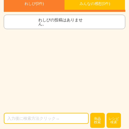
れしぴ(
0件)
みんなの感想(
0
件)
れしぴの投稿はありませ
ん。
商品
レシピ
検索
検索