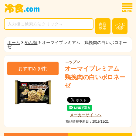
商品
レシピ
検索
検索
ホーム
めん類
オーマイプレミアム 鶏挽肉の白いボロネー
ゼ
ニップン
オーマイプレミアム
おすすめ
(
0
件)
鶏挽肉の白いボロネー
ゼ
メーカーサイトへ
商品情報更新日：2019/11/21