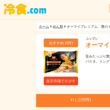
ホーム
めん類
オーマイプレミアム 蟹の
ニップン
おすすめ
(
0
件)
オーマイ
旨みたっぷり蟹
パスタ。リング
楽天市場でさがす
れしぴ(
0件)