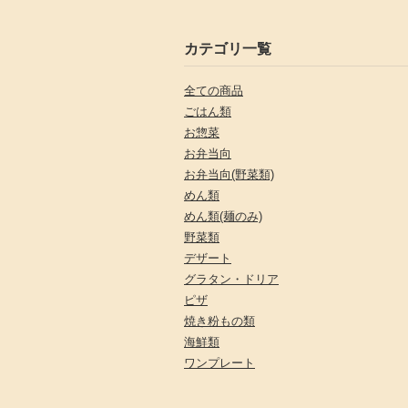
カテゴリ一覧
全ての商品
ごはん類
お惣菜
お弁当向
お弁当向(野菜類)
めん類
めん類(麺のみ)
野菜類
デザート
グラタン・ドリア
ピザ
焼き粉もの類
海鮮類
ワンプレート