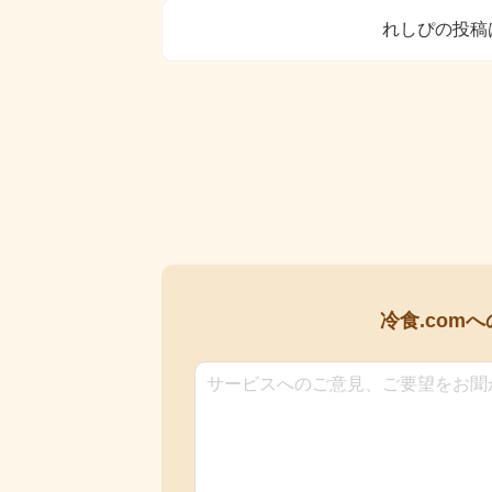
れしぴの投稿
冷食.comへ