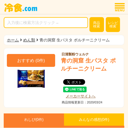
商品
レシピ
検索
検索
ホーム
めん類
青の洞窟 生パスタ ポルチーニクリーム
日清製粉ウェルナ
青の洞窟 生パスタ ポ
おすすめ
(
0
件)
ルチーニクリーム
メーカーサイトへ
商品情報更新日：2020/03/24
れしぴ(
0件)
みんなの感想(
0
件)