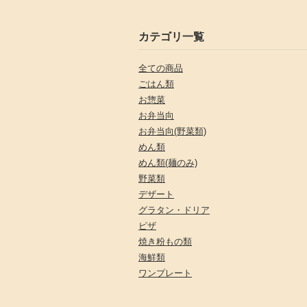
カテゴリ一覧
全ての商品
ごはん類
お惣菜
お弁当向
お弁当向(野菜類)
めん類
めん類(麺のみ)
野菜類
デザート
グラタン・ドリア
ピザ
焼き粉もの類
海鮮類
ワンプレート