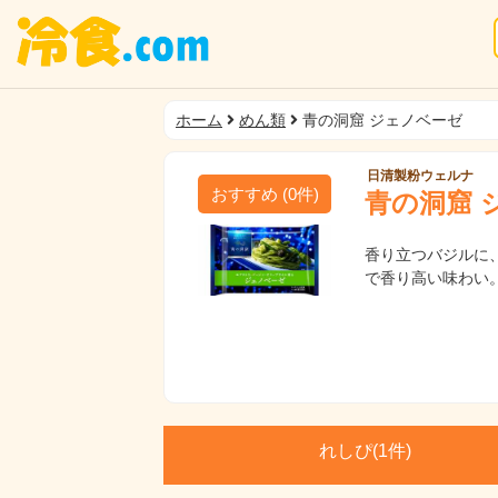
ホーム
めん類
青の洞窟 ジェノベーゼ
日清製粉ウェルナ
おすすめ
(
0
件)
青の洞窟 
香り立つバジルに
で香り高い味わい
れしぴ(
1件)