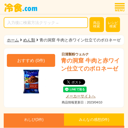
商品
レシピ
検索
検索
ホーム
めん類
青の洞窟 牛肉と赤ワイン仕立てのボロネーゼ
日清製粉ウェルナ
青の洞窟 牛肉と赤ワイ
おすすめ
(
0
件)
ン仕立てのボロネーゼ
メーカーサイトへ
商品情報更新日：2023/04/10
れしぴ(
3件)
みんなの感想(
0
件)