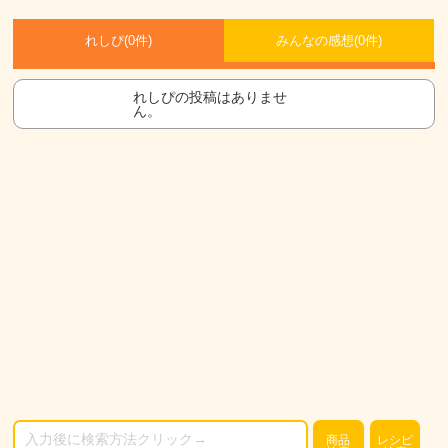
れしぴ(
0件)
みんなの感想(
0
件)
れしぴの投稿はありませ
ん。
商品
レシピ