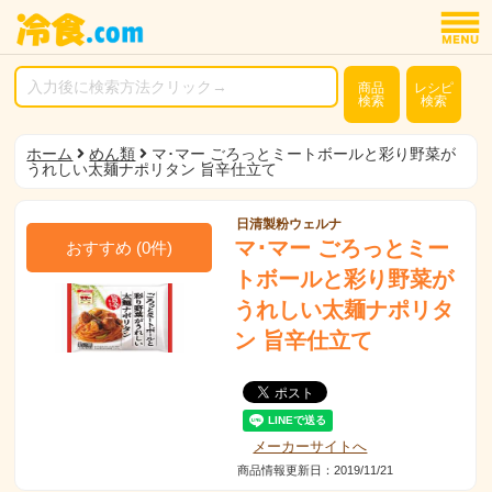
商品
レシピ
検索
検索
ホーム
めん類
マ･マー ごろっとミートボールと彩り野菜が
うれしい太麺ナポリタン 旨辛仕立て
日清製粉ウェルナ
マ･マー ごろっとミー
おすすめ
(
0
件)
トボールと彩り野菜が
うれしい太麺ナポリタ
ン 旨辛仕立て
メーカーサイトへ
商品情報更新日：2019/11/21