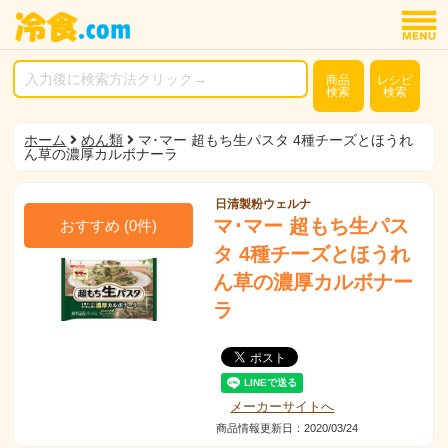
商品
レシピ
検索
検索
ホーム
めん類
マ･マー 超もち生パスタ 4種チーズとほうれ
ん草の濃厚カルボナーラ
日清製粉ウェルナ
マ･マー 超もち生パス
おすすめ
(
0
件)
タ 4種チーズとほうれ
ん草の濃厚カルボナー
ラ
メーカーサイトへ
商品情報更新日：2020/03/24