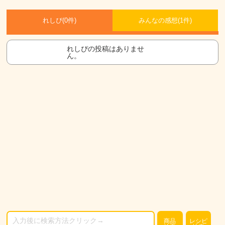
れしぴ(
0件)
みんなの感想(
1
件)
れしぴの投稿はありませ
ん。
商品
レシピ