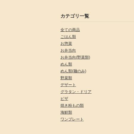
カテゴリ一覧
全ての商品
ごはん類
お惣菜
お弁当向
お弁当向(野菜類)
めん類
めん類(麺のみ)
野菜類
デザート
グラタン・ドリア
ピザ
焼き粉もの類
海鮮類
ワンプレート