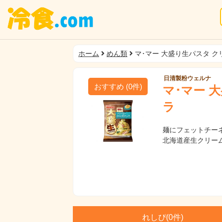
ホーム
めん類
マ･マー 大盛り生パスタ 
日清製粉ウェルナ
おすすめ
(
0
件)
マ･マー 
ラ
麺にフェットチー
北海道産生クリー
れしぴ(
0件)