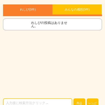
れしぴ(
0件)
みんなの感想(
0
件)
れしぴの投稿はありませ
ん。
商品
レシピ