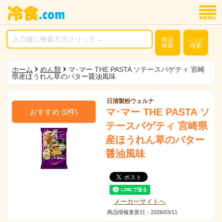
商品
レシピ
検索
検索
ホーム
めん類
マ･マー THE PASTA ソテースパゲティ 宮崎
県産ほうれん草のバター醤油風味
日清製粉ウェルナ
マ･マー THE PASTA ソ
おすすめ
(
0
件)
テースパゲティ 宮崎県
産ほうれん草のバター
醤油風味
メーカーサイトへ
商品情報更新日：2026/03/11