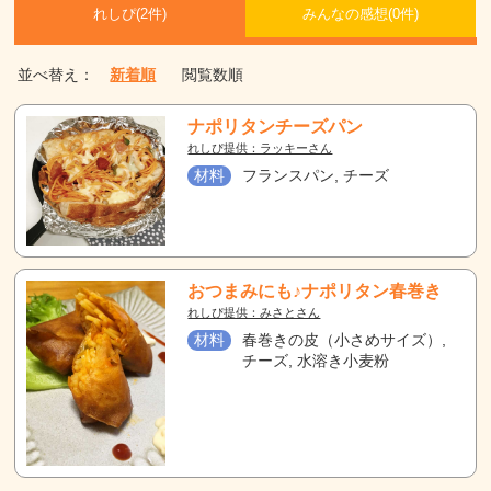
れしぴ(
2件)
みんなの感想(
0
件)
並べ替え：
新着順
閲覧数順
ナポリタンチーズパン
れしぴ提供：ラッキーさん
材料
フランスパン, チーズ
おつまみにも♪ナポリタン春巻き
れしぴ提供：みさとさん
材料
春巻きの皮（小さめサイズ）,
チーズ, 水溶き小麦粉