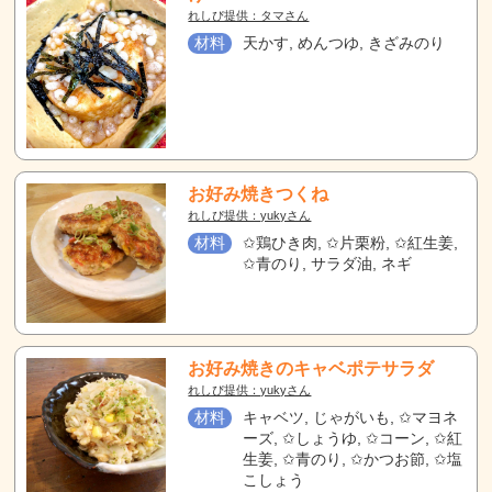
れしぴ提供：タマさん
材料
天かす, めんつゆ, きざみのり
お好み焼きつくね
れしぴ提供：yukyさん
材料
✩鶏ひき肉, ✩片栗粉, ✩紅生姜,
✩青のり, サラダ油, ネギ
お好み焼きのキャベポテサラダ
れしぴ提供：yukyさん
材料
キャベツ, じゃがいも, ✩マヨネ
ーズ, ✩しょうゆ, ✩コーン, ✩紅
生姜, ✩青のり, ✩かつお節, ✩塩
こしょう