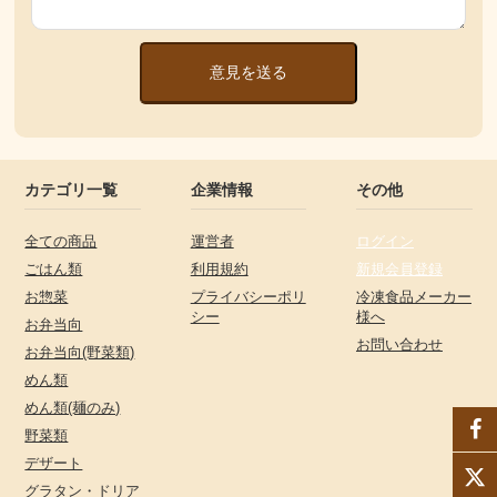
意見を送る
カテゴリ一覧
企業情報
その他
全ての商品
運営者
ログイン
ごはん類
利用規約
新規会員登録
お惣菜
プライバシーポリ
冷凍食品メーカー
シー
様へ
お弁当向
お問い合わせ
お弁当向(野菜類)
めん類
めん類(麺のみ)
野菜類
デザート
グラタン・ドリア