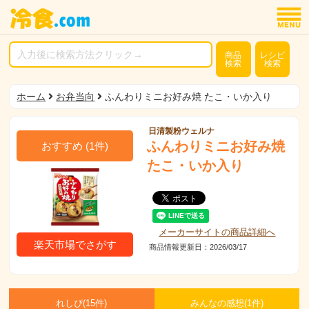
商品
レシピ
検索
検索
ホーム
お弁当向
ふんわりミニお好み焼 たこ・いか入り
日清製粉ウェルナ
ふんわりミニお好み焼
おすすめ
(
1
件)
たこ・いか入り
メーカーサイトの商品詳細へ
楽天市場でさがす
商品情報更新日：2026/03/17
れしぴ(
15件)
みんなの感想(
1
件)