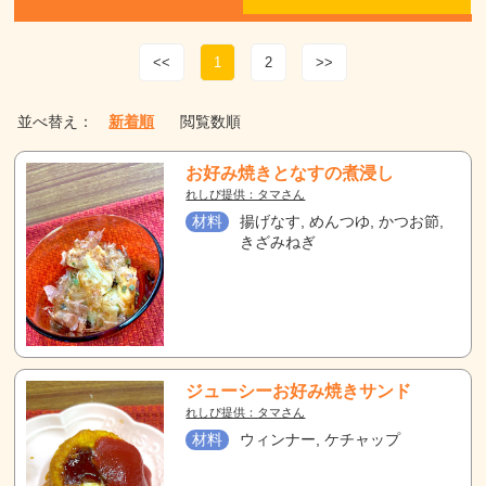
<<
1
2
>>
並べ替え：
新着順
閲覧数順
お好み焼きとなすの煮浸し
れしぴ提供：タマさん
材料
揚げなす, めんつゆ, かつお節,
きざみねぎ
ジューシーお好み焼きサンド
れしぴ提供：タマさん
材料
ウィンナー, ケチャップ