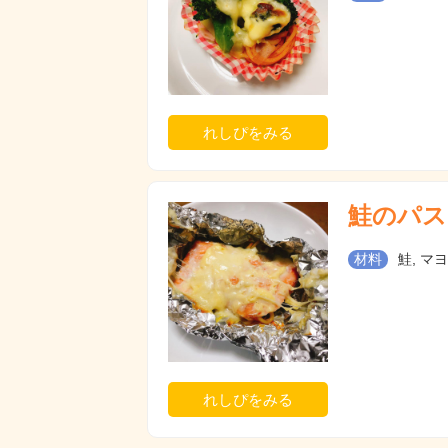
れしぴをみる
鮭のパス
材料
鮭, マ
れしぴをみる