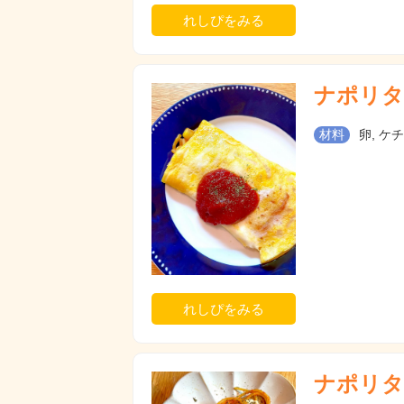
れしぴをみる
ナポリタ
材料
卵, ケ
れしぴをみる
ナポリタ