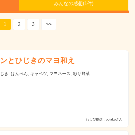
みんなの感想(
1
件)
1
2
3
>>
ンとひじきのマヨ和え
ひじき, はんぺん, キャベツ, マヨネーズ, 彩り野菜
れしぴ提供：potakoさん