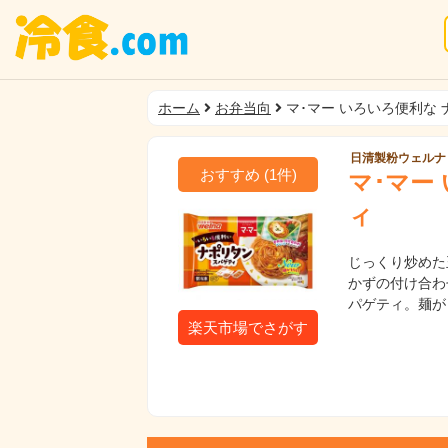
ホーム
お弁当向
マ･マー いろいろ便利な
日清製粉ウェルナ
おすすめ
(
1
件)
マ･マー
ィ
じっくり炒めた
かずの付け合わ
パゲティ。麺が
楽天市場でさがす