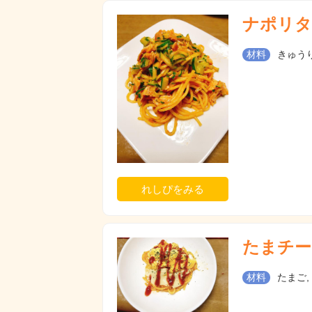
ナポリタ
材料
きゅうり
れしぴをみる
たまチー
材料
たまご,