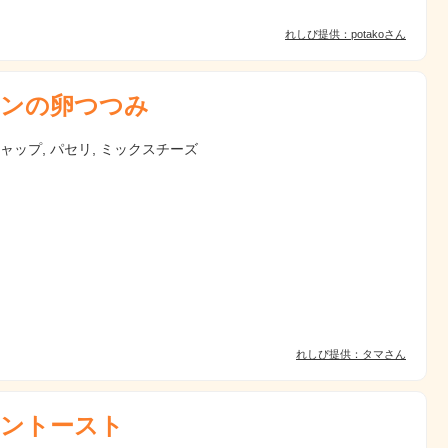
れしぴ提供：potakoさん
ンの卵つつみ
チャップ, パセリ, ミックスチーズ
れしぴ提供：タマさん
ントースト