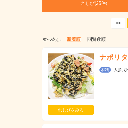
れしぴ(
25件)
<<
新着順
閲覧数順
並べ替え：
ナポリタ
材料
人参, 
れしぴをみる