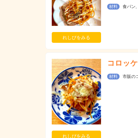
材料
食パン,
れしぴをみる
コロッケ
材料
市販のコ
れしぴをみる