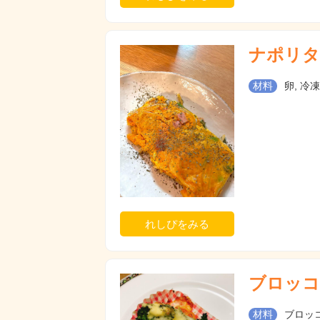
ナポリタ
材料
卵, 冷
れしぴをみる
ブロッコ
材料
ブロッコ