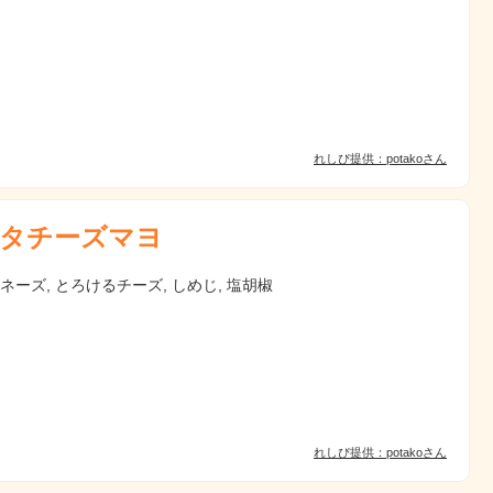
れしぴ提供：potakoさん
タチーズマヨ
ヨネーズ, とろけるチーズ, しめじ, 塩胡椒
れしぴ提供：potakoさん