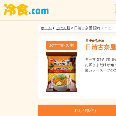
ホーム
ごはん類
日清古奈屋 隠れメニュー
日清食品冷凍
おすすめ
(
0
件)
日清古奈屋
キーマ (ひき肉)
お客さまだけが知
製カレースープの
れしぴ(
0件)