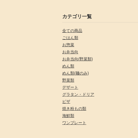
カテゴリ一覧
全ての商品
ごはん類
お惣菜
お弁当向
お弁当向(野菜類)
めん類
めん類(麺のみ)
野菜類
デザート
グラタン・ドリア
ピザ
焼き粉もの類
海鮮類
ワンプレート