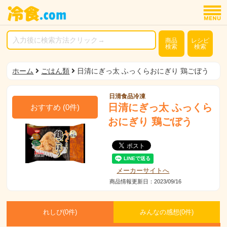
商品
レシピ
検索
検索
ホーム
ごはん類
日清にぎっ太 ふっくらおにぎり 鶏ごぼう
日清食品冷凍
日清にぎっ太 ふっくら
おすすめ
(
0
件)
おにぎり 鶏ごぼう
メーカーサイトへ
商品情報更新日：2023/09/16
れしぴ(
0件)
みんなの感想(
0
件)