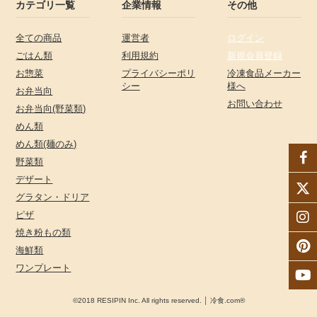
カテゴリ一覧
企業情報
その他
全ての商品
運営者
ログイン
ごはん類
利用規約
新規会員登録
お惣菜
プライバシーポリ
冷凍食品メーカー
シー
様へ
お弁当向
お問い合わせ
お弁当向(野菜類)
めん類
めん類(麺のみ)
野菜類
デザート
グラタン・ドリア
ピザ
焼き粉もの類
海鮮類
ワンプレート
©2018 RESIPIN Inc. All rights reserved. │ 冷食.com®