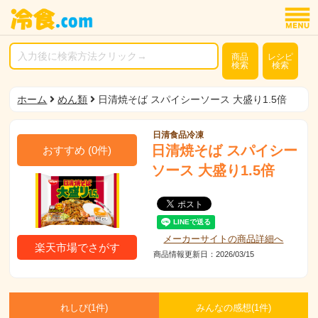
商品
レシピ
検索
検索
ホーム
めん類
日清焼そば スパイシーソース 大盛り1.5倍
日清食品冷凍
日清焼そば スパイシー
おすすめ
(
0
件)
ソース 大盛り1.5倍
メーカーサイトの商品詳細へ
楽天市場でさがす
商品情報更新日：2026/03/15
れしぴ(
1件)
みんなの感想(
1
件)